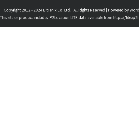
Copyright 2012 - 2024 BitFenix Co. Ltd. | All Rights Reserved | Powered by
Word
This site or product includes IP2Location LITE data available from
https://lite.ip