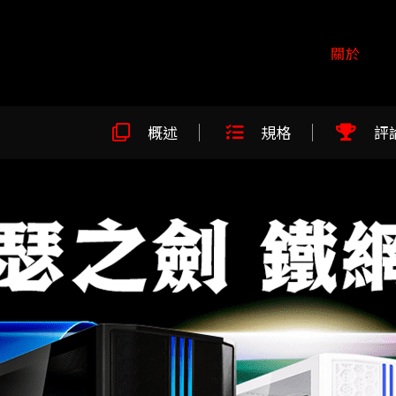
關於
概述
規格
評