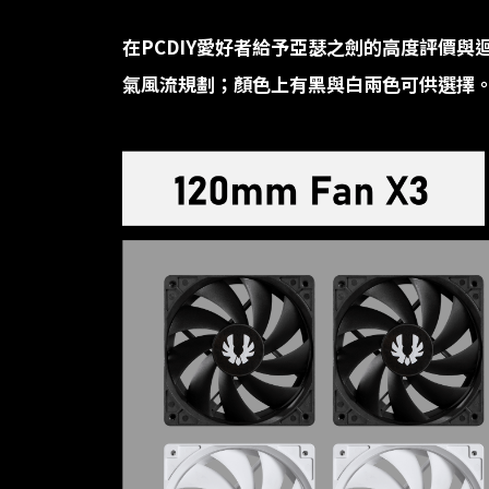
在
PCDIY
愛好者給予亞瑟之劍的高度評價與
氣風流規劃；顏色上有黑與白兩色可供選擇