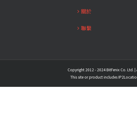
關於
聯繫
Copyright 2012 - 2024 BitFenix Co. Ltd. | 
This site or product includes IP2Locati