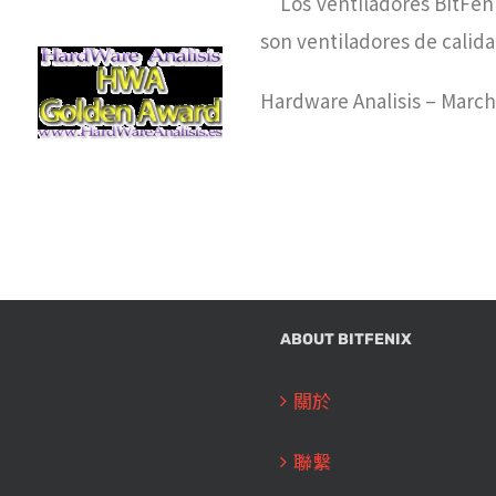
“Los ventiladores BitFeni
son ventiladores de calid
Hardware Analisis – March
ABOUT BITFENIX
關於
聯繫