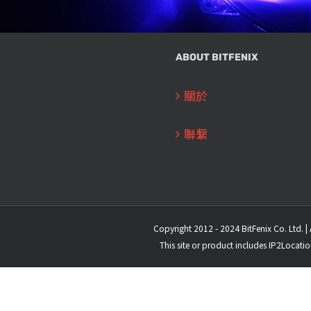
ABOUT BITFENIX
關於
聯繫
Copyright 2012 - 2024 BitFenix Co. Ltd. | 
This site or product includes IP2Locati