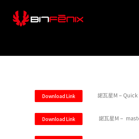
諾瓦星M – Quick I
Download Link
諾瓦星M – master
Download Link