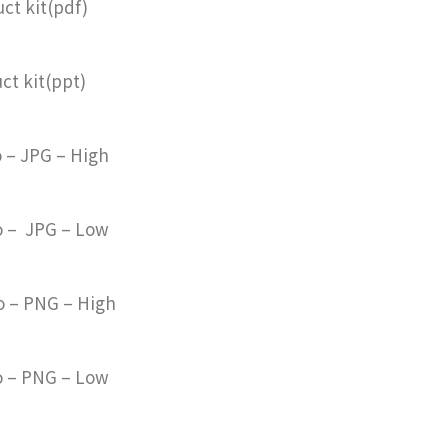
t kit(pdf)
 kit(ppt)
– JPG – High
– JPG – Low
– PNG – High
– PNG – Low