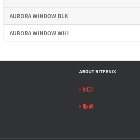
AURORA WINDOW BLK
AURORA WINDOW WHI
ABOUT BITFENIX
關於
聯繫