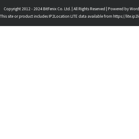
Copyright 2012 - 2024 BitFenix Co. Ltd. | All Rights Reserved | Powered by
Word
This site or product includes IP2Location LITE data available from
https://lite.ip