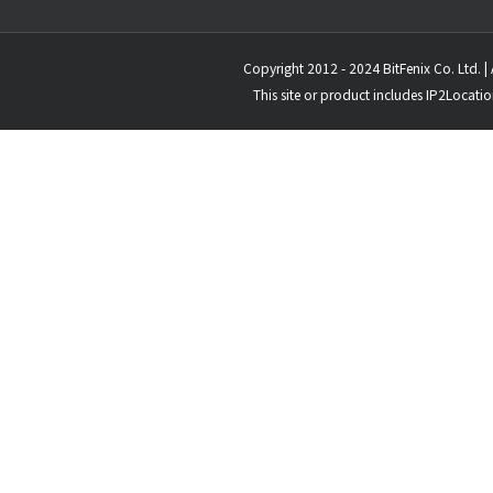
Copyright 2012 - 2024 BitFenix Co. Ltd. | 
This site or product includes IP2Locati