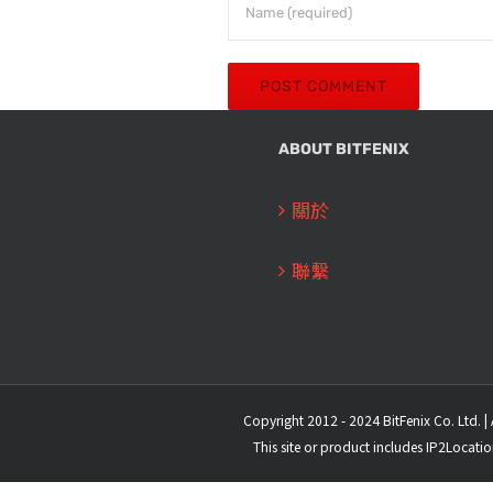
ABOUT BITFENIX
關於
聯繫
Copyright 2012 - 2024 BitFenix Co. Ltd. | 
This site or product includes IP2Locati