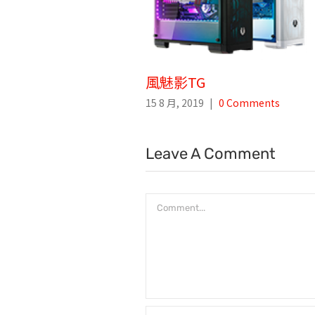
風魅影TG
15 8 月, 2019
|
0 Comments
Leave A Comment
Comment