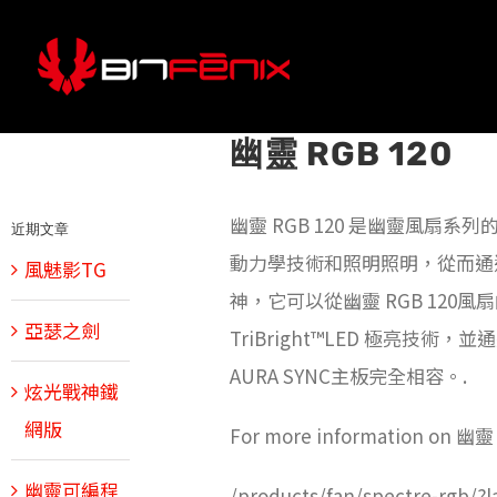
Skip
to
content
幽靈 RGB 120
幽靈 RGB 120 是幽靈風扇
近期文章
動力學技術和照明照明，從而通過
風魅影TG
神，它可以從幽靈 RGB 120風
亞瑟之劍
TriBright™LED 極亮技術，並
AURA SYNC主板完全相容。.
炫光戰神鐵
網版
For more information on 幽靈 RG
幽靈可編程
/products/fan/spectre-rgb/?